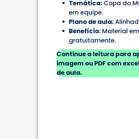
Temática:
Copa do Mun
em equipe.
Plano de aula:
Alinhad
Benefício:
Material em 
gratuitamente.
Continue a leitura para 
imagem ou PDF com excele
de aula.