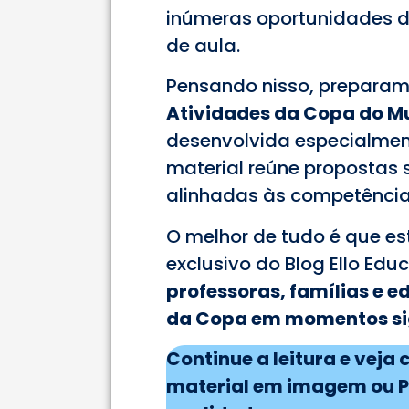
inúmeras oportunidades d
de aula.
Pensando nisso, preparam
Atividades da Copa do Mu
desenvolvida especialment
material reúne propostas s
alinhadas às competência
O melhor de tudo é que est
exclusivo do Blog Ello Educ
professoras, famílias e 
da Copa em momentos sig
Continue a leitura e vej
material em imagem ou P