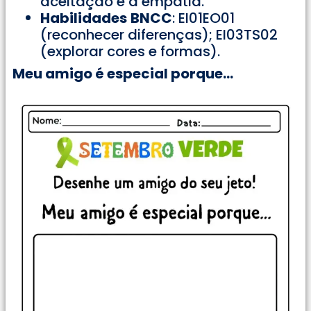
aceitação e a empatia.
Habilidades
BNCC
: EI01EO01
(reconhecer diferenças); EI03TS02
(explorar cores e formas).
Meu amigo é especial porque…