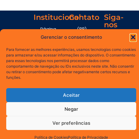
Institucional
Contato
Siga-
nos
Página
(88)
Inicial
9.92845912
Gerenciar o consentimento
Blog
contato@elloeducar.com.
Conectando
Para fornecer as melhores experiências, usamos tecnologias como cookies
Sobre Nós
para armazenar e/ou acessar informações do dispositivo. O consentimento
saberes.
para essas tecnologias nos permitirá processar dados como
Contato
Transformando
comportamento de navegação ou IDs exclusivos neste site. Não consentir
ou retirar o consentimento pode afetar negativamente certos recursos e
Política de
futuros.
funções.
Privacidade
Termos de
Aceitar
Uso
Política de
Negar
IA
Ver preferências
Copyright © 2025 ELLO EDUCAR - Todos os direitos reservados.
Política de Cookies
Política de Privacidade