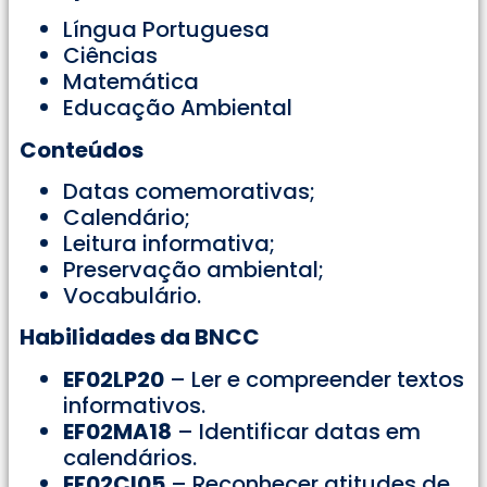
Língua Portuguesa
Ciências
Matemática
Educação Ambiental
Conteúdos
Datas comemorativas;
Calendário;
Leitura informativa;
Preservação ambiental;
Vocabulário.
Habilidades da BNCC
EF02LP20
– Ler e compreender textos
informativos.
EF02MA18
– Identificar datas em
calendários.
EF02CI05
– Reconhecer atitudes de