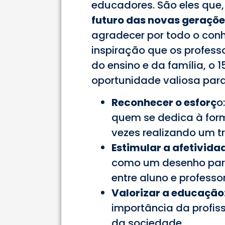
educadores. São eles que
futuro das novas geraçõe
agradecer por todo o conh
inspiração que os profess
do ensino e da família, o 
oportunidade valiosa para
Reconhecer o esforç
o
quem se dedica à for
vezes realizando um t
Estimular a afetivida
como um desenho para 
entre aluno e professor
Valorizar a educação
importância da profis
da sociedade.