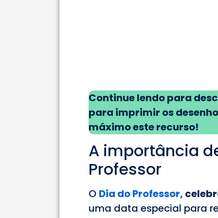
Continue lendo para desc
para imprimir os desenho
máximo este recurso!
A importância de
Professor
O
Dia do Professor,
celebr
uma data especial para re