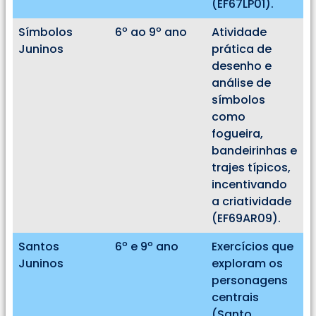
(EF67LP01).
Símbolos
6º ao 9º ano
Atividade
Juninos
prática de
desenho e
análise de
símbolos
como
fogueira,
bandeirinhas e
trajes típicos,
incentivando
a criatividade
(EF69AR09).
Santos
6º e 9º ano
Exercícios que
Juninos
exploram os
personagens
centrais
(Santo