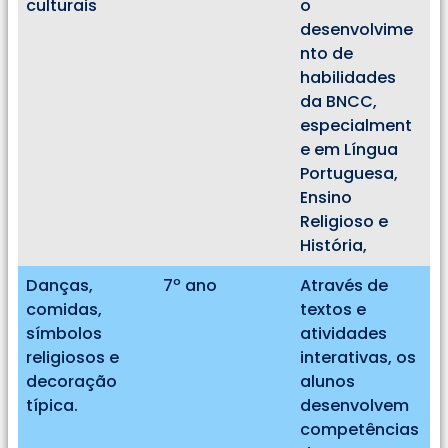
culturais
o
desenvolvime
nto de
habilidades
da BNCC,
especialment
e em Língua
Portuguesa,
Ensino
Religioso e
História,
Danças,
7º ano
Através de
comidas,
textos e
símbolos
atividades
religiosos e
interativas, os
decoração
alunos
típica.
desenvolvem
competências