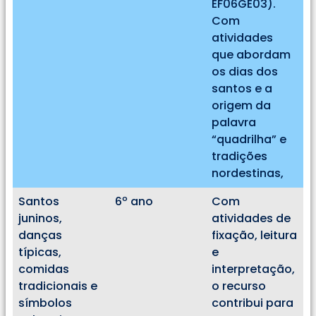
EF06GE03).
Com
atividades
que abordam
os dias dos
santos e a
origem da
palavra
“quadrilha” e
tradições
nordestinas,
Santos
6º ano
Com
juninos,
atividades de
danças
fixação, leitura
típicas,
e
comidas
interpretação,
tradicionais e
o recurso
símbolos
contribui para