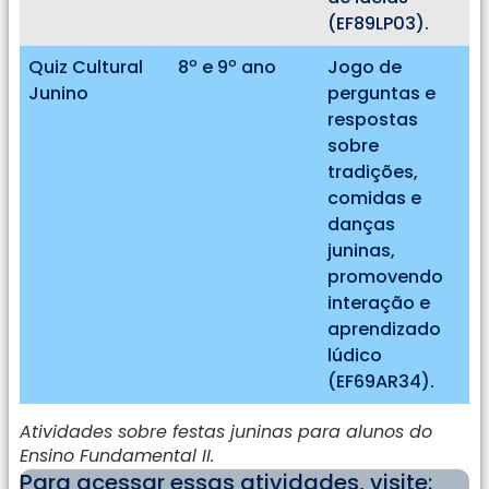
(EF89LP03).
Quiz Cultural
8º e 9º ano
Jogo de
Junino
perguntas e
respostas
sobre
tradições,
comidas e
danças
juninas,
promovendo
interação e
aprendizado
lúdico
(EF69AR34).
Atividades sobre festas juninas para alunos do
Ensino Fundamental II.
Para acessar essas atividades, visite: