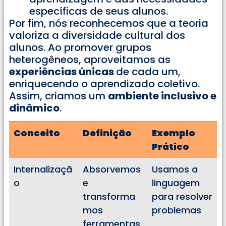
específicas de seus alunos.
Por fim, nós reconhecemos que a teoria
valoriza a diversidade cultural dos
alunos. Ao promover grupos
heterogêneos, aproveitamos as
experiências únicas
de cada um,
enriquecendo o aprendizado coletivo.
Assim, criamos um
ambiente inclusivo e
dinâmico
.
Conceito
Definição
Exemplo
Prático
Internalizaçã
Absorvemos
Usamos a
o
e
linguagem
transforma
para resolver
mos
problemas
ferramentas