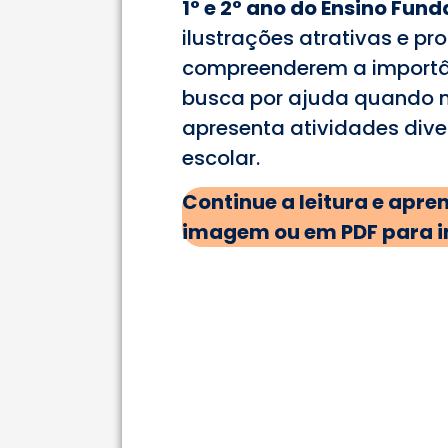
1° e 2° ano do Ensino Fun
ilustrações atrativas e p
compreenderem a importân
busca por ajuda quando ne
apresenta atividades diver
escolar.
Continue a leitura e apr
imagem ou em PDF para i