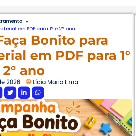
etramento
»
aterial em PDF para 1° e 2° ano
Faça Bonito para
erial em PDF para 1°
 2° ano
de 2026
Lídia Maria Lima