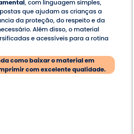
damental
, com linguagem simples,
ropostas que ajudam as crianças a
cia da proteção, do respeito e da
cessário. Além disso, o material
sificadas e acessíveis para a rotina
enda como baixar o material em
mprimir com excelente qualidade.