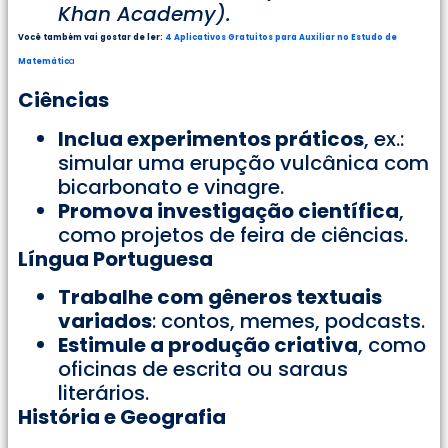
Khan Academy).
Você também vai gostar de ler:
4 Aplicativos Gratuitos para Auxiliar no Estudo de
Matemátic
a
Ciências
Inclua experimentos práticos
, ex.:
simular uma erupção vulcânica com
bicarbonato e vinagre.
Promova investigação científica
,
como projetos de feira de ciências.
Língua Portuguesa
Trabalhe com gêneros textuais
variados
: contos, memes, podcasts.
Estimule a produção criativa
, como
oficinas de escrita ou saraus
literários.
História e Geografia